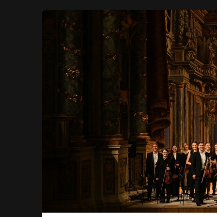
Verein
Zum
Haupt-
der
Inhalt
springen
Freunde
und
Förderer
des
Sinfonieorchesters
der
Universität
Bayreuth
e.V.