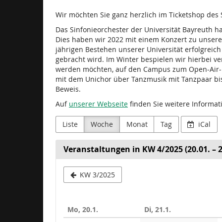
Wir möchten Sie ganz herzlich im Ticketshop des 
Das Sinfonieorchester der Universität Bayreuth h
Dies haben wir 2022 mit einem Konzert zu unsere
jährigen Bestehen unserer Universität erfolgrei
gebracht wird. Im Winter bespielen wir hierbei v
werden möchten, auf den Campus zum Open-Air-Kon
mit dem Unichor über Tanzmusik mit Tanzpaar bis
Beweis.
Auf
unserer Webseite
finden Sie weitere Inform
Liste
Woche
Monat
Tag
iCal
Veranstaltungen in KW 4/2025 (20.01. – 2
Woche
KW 3/2025
zur
Anzeige
Mo, 20.1.
Di, 21.1.
auswähle