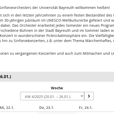
Sinfonieorchesters der Universität Bayreuth willkommen heißen!
at sich in den letzten Jahrzehnten zu einem festen Bestandteil des
m 30-jährigen Jubiläum im UNESCO-Weltkulturerbe gefeiert und w
ch dabei. Das Orchester erarbeitet jedes Semester ein neues Pro
erschiedene Bühnen in der Stadt Bayreuth und im Sommer laden wir 
zert in wunderschöner Picknickatmosphäre ein. Die Vielfältigkeit
 hin zu Sinfoniekonzerten, z.B. unter dem Thema Märchenhaftes, 
ationen zu vergangenen Konzerten und auch zum Mitmachen und Un
6.01.)
Woche
Mi, 22.1.
Do, 23.1.
Fr, 24.1.
n