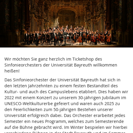
Verein
Zum
Haupt-
der
Inhalt
springen
Freunde
und
Förderer
Wir möchten Sie ganz herzlich im Ticketshop des
des
Sinfonieorchesters der Universität Bayreuth willkommen
heißen!
Sinfonieorchesters
Das Sinfonieorchester der Universität Bayreuth hat sich in
der
den letzten Jahrzehnten zu einem festen Bestandteil des
Kultur- und auch des Campuslebens etabliert. Dies haben wir
Universität
2022 mit einem Konzert zu unserem 30-jährigen Jubiläum im
UNESCO-Weltkulturerbe gefeiert und waren auch 2025 zu
Bayreuth
den Feierlichkeiten zum 50-jährigen Bestehen unserer
Universität erfolgreich dabei. Das Orchester erarbeitet jedes
e.V.
Semester ein neues Programm, welches zum Semesterende
auf die Bühne gebracht wird. Im Winter bespielen wir hierbei