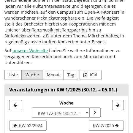
verschiedene Bühnen in der Stadt Bayreuth und im Sommer
laden wir alle Kulturinteressierte und diejenigen, die es
werden möchten, auf den Campus zum Open-Air-Konzert in
wunderschöner Picknickatmosphäre ein. Die Vielfältigkeit
stellt das Orchester hierbei von Kooperationen mit dem
Unichor über Tanzmusik mit Tanzpaar bis hin zu
Sinfoniekonzerten, z.B. unter dem Thema Märchenhaftes, in
regelmäßig ausverkauften Konzerten unter Beweis.
Auf
unserer Webseite
finden Sie weitere Informationen zu
vergangenen Konzerten und auch zum Mitmachen und
Unterstützen.
Liste
Woche
Monat
Tag
iCal
Veranstaltungen in KW 1/2025 (30.12. – 05.01.)
Woche
Woche
zur
Anzeige
KW 52/2024
KW 2/2025
auswählen