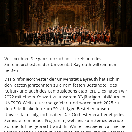
Verein
Zum
Haupt-
der
Inhalt
springen
Freunde
und
Förderer
Wir möchten Sie ganz herzlich im Ticketshop des
des
Sinfonieorchesters der Universität Bayreuth willkommen
heißen!
Sinfonieorchesters
Das Sinfonieorchester der Universität Bayreuth hat sich in
der
den letzten Jahrzehnten zu einem festen Bestandteil des
Kultur- und auch des Campuslebens etabliert. Dies haben wir
Universität
2022 mit einem Konzert zu unserem 30-jährigen Jubiläum im
UNESCO-Weltkulturerbe gefeiert und waren auch 2025 zu
Bayreuth
den Feierlichkeiten zum 50-jährigen Bestehen unserer
Universität erfolgreich dabei. Das Orchester erarbeitet jedes
e.V.
Semester ein neues Programm, welches zum Semesterende
auf die Bühne gebracht wird. Im Winter bespielen wir hierbei