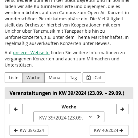
verschiedene Bühnen in der Stadt Bayreuth und im Sommer
laden wir alle Kulturinteressierte und diejenigen, die es
werden möchten, auf den Campus zum Open-Air-Konzert in
wunderschöner Picknickatmosphäre ein. Die Vielfältigkeit
stellt das Orchester hierbei von Kooperationen mit dem
Unichor über Tanzmusik mit Tanzpaar bis hin zu
Sinfoniekonzerten, z.B. unter dem Thema Märchenhaftes, in
regelmäßig ausverkauften Konzerten unter Beweis.
Auf
unserer Webseite
finden Sie weitere Informationen zu
vergangenen Konzerten und auch zum Mitmachen und
Unterstützen.
Liste
Woche
Monat
Tag
iCal
Veranstaltungen in KW 39/2024 (23.09. – 29.09.)
Woche
Woche
zur
Anzeige
KW 38/2024
KW 40/2024
auswählen