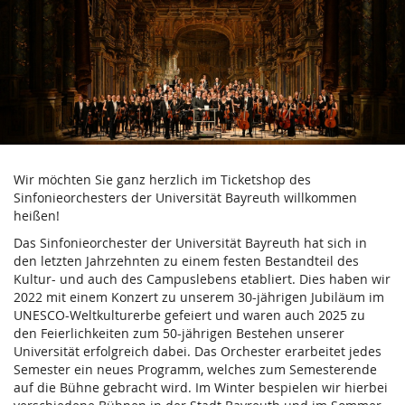
Verein
Zum
Haupt-
der
Inhalt
springen
Freunde
und
Förderer
Wir möchten Sie ganz herzlich im Ticketshop des
des
Sinfonieorchesters der Universität Bayreuth willkommen
heißen!
Sinfonieorchesters
Das Sinfonieorchester der Universität Bayreuth hat sich in
der
den letzten Jahrzehnten zu einem festen Bestandteil des
Kultur- und auch des Campuslebens etabliert. Dies haben wir
Universität
2022 mit einem Konzert zu unserem 30-jährigen Jubiläum im
UNESCO-Weltkulturerbe gefeiert und waren auch 2025 zu
Bayreuth
den Feierlichkeiten zum 50-jährigen Bestehen unserer
Universität erfolgreich dabei. Das Orchester erarbeitet jedes
e.V.
Semester ein neues Programm, welches zum Semesterende
auf die Bühne gebracht wird. Im Winter bespielen wir hierbei