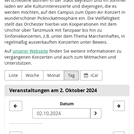
verschiedene Bühnen in der Stadt Bayreuth und im Sommer
laden wir alle Kulturinteressierte und diejenigen, die es
werden möchten, auf den Campus zum Open-Air-Konzert in
wunderschöner Picknickatmosphäre ein. Die Vielfältigkeit
stellt das Orchester hierbei von Kooperationen mit dem
Unichor über Tanzmusik mit Tanzpaar bis hin zu
Sinfoniekonzerten, z.B. unter dem Thema Märchenhaftes, in
regelmäßig ausverkauften Konzerten unter Beweis.
Auf
unserer Webseite
finden Sie weitere Informationen zu
vergangenen Konzerten und auch zum Mitmachen und
Unterstützen.
Liste
Woche
Monat
Tag
iCal
Veranstaltungen am 2. Oktober 2024
Datum
Datum
zur
Anzeige
auswählen