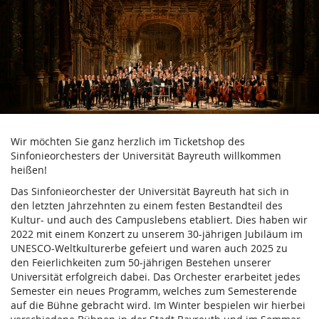
Verein
Zum
Haupt-
der
Inhalt
springen
Freunde
und
Förderer
Wir möchten Sie ganz herzlich im Ticketshop des
des
Sinfonieorchesters der Universität Bayreuth willkommen
heißen!
Sinfonieorchesters
Das Sinfonieorchester der Universität Bayreuth hat sich in
der
den letzten Jahrzehnten zu einem festen Bestandteil des
Kultur- und auch des Campuslebens etabliert. Dies haben wir
Universität
2022 mit einem Konzert zu unserem 30-jährigen Jubiläum im
UNESCO-Weltkulturerbe gefeiert und waren auch 2025 zu
Bayreuth
den Feierlichkeiten zum 50-jährigen Bestehen unserer
Universität erfolgreich dabei. Das Orchester erarbeitet jedes
e.V.
Semester ein neues Programm, welches zum Semesterende
auf die Bühne gebracht wird. Im Winter bespielen wir hierbei