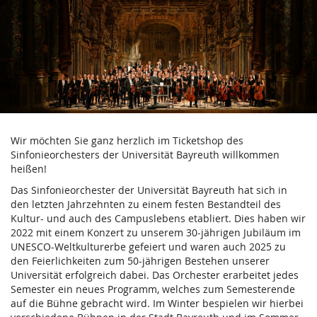
Verein
Zum
Haupt-
der
Inhalt
springen
Freunde
und
Förderer
Wir möchten Sie ganz herzlich im Ticketshop des
des
Sinfonieorchesters der Universität Bayreuth willkommen
heißen!
Sinfonieorchesters
Das Sinfonieorchester der Universität Bayreuth hat sich in
der
den letzten Jahrzehnten zu einem festen Bestandteil des
Kultur- und auch des Campuslebens etabliert. Dies haben wir
Universität
2022 mit einem Konzert zu unserem 30-jährigen Jubiläum im
UNESCO-Weltkulturerbe gefeiert und waren auch 2025 zu
Bayreuth
den Feierlichkeiten zum 50-jährigen Bestehen unserer
Universität erfolgreich dabei. Das Orchester erarbeitet jedes
e.V.
Semester ein neues Programm, welches zum Semesterende
auf die Bühne gebracht wird. Im Winter bespielen wir hierbei