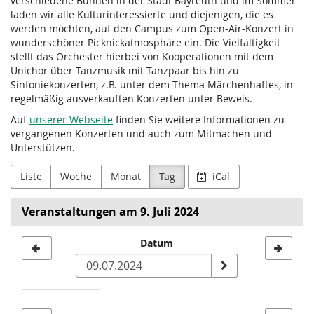
verschiedene Bühnen in der Stadt Bayreuth und im Sommer
laden wir alle Kulturinteressierte und diejenigen, die es
werden möchten, auf den Campus zum Open-Air-Konzert in
wunderschöner Picknickatmosphäre ein. Die Vielfältigkeit
stellt das Orchester hierbei von Kooperationen mit dem
Unichor über Tanzmusik mit Tanzpaar bis hin zu
Sinfoniekonzerten, z.B. unter dem Thema Märchenhaftes, in
regelmäßig ausverkauften Konzerten unter Beweis.
Auf
unserer Webseite
finden Sie weitere Informationen zu
vergangenen Konzerten und auch zum Mitmachen und
Unterstützen.
Liste
Woche
Monat
Tag
iCal
Veranstaltungen am 9. Juli 2024
Datum
Datum
zur
Anzeige
auswählen