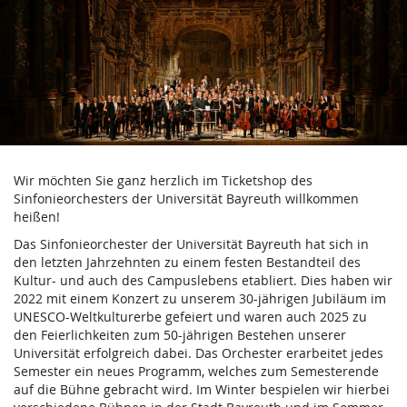
Verein
Zum
Haupt-
der
Inhalt
springen
Freunde
und
Förderer
Wir möchten Sie ganz herzlich im Ticketshop des
des
Sinfonieorchesters der Universität Bayreuth willkommen
heißen!
Sinfonieorchesters
Das Sinfonieorchester der Universität Bayreuth hat sich in
der
den letzten Jahrzehnten zu einem festen Bestandteil des
Kultur- und auch des Campuslebens etabliert. Dies haben wir
Universität
2022 mit einem Konzert zu unserem 30-jährigen Jubiläum im
UNESCO-Weltkulturerbe gefeiert und waren auch 2025 zu
Bayreuth
den Feierlichkeiten zum 50-jährigen Bestehen unserer
Universität erfolgreich dabei. Das Orchester erarbeitet jedes
e.V.
Semester ein neues Programm, welches zum Semesterende
auf die Bühne gebracht wird. Im Winter bespielen wir hierbei