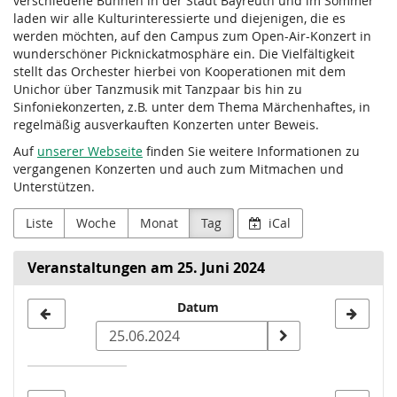
verschiedene Bühnen in der Stadt Bayreuth und im Sommer
laden wir alle Kulturinteressierte und diejenigen, die es
werden möchten, auf den Campus zum Open-Air-Konzert in
wunderschöner Picknickatmosphäre ein. Die Vielfältigkeit
stellt das Orchester hierbei von Kooperationen mit dem
Unichor über Tanzmusik mit Tanzpaar bis hin zu
Sinfoniekonzerten, z.B. unter dem Thema Märchenhaftes, in
regelmäßig ausverkauften Konzerten unter Beweis.
Auf
unserer Webseite
finden Sie weitere Informationen zu
vergangenen Konzerten und auch zum Mitmachen und
Unterstützen.
Liste
Woche
Monat
Tag
iCal
Veranstaltungen am 25. Juni 2024
Datum
Datum
zur
Anzeige
auswählen