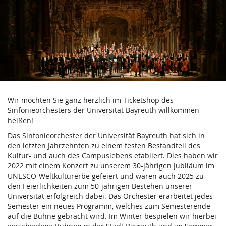
Verein
Zum
Haupt-
der
Inhalt
springen
Freunde
und
Förderer
Wir möchten Sie ganz herzlich im Ticketshop des
des
Sinfonieorchesters der Universität Bayreuth willkommen
heißen!
Sinfonieorchesters
Das Sinfonieorchester der Universität Bayreuth hat sich in
der
den letzten Jahrzehnten zu einem festen Bestandteil des
Kultur- und auch des Campuslebens etabliert. Dies haben wir
Universität
2022 mit einem Konzert zu unserem 30-jährigen Jubiläum im
UNESCO-Weltkulturerbe gefeiert und waren auch 2025 zu
Bayreuth
den Feierlichkeiten zum 50-jährigen Bestehen unserer
Universität erfolgreich dabei. Das Orchester erarbeitet jedes
e.V.
Semester ein neues Programm, welches zum Semesterende
auf die Bühne gebracht wird. Im Winter bespielen wir hierbei