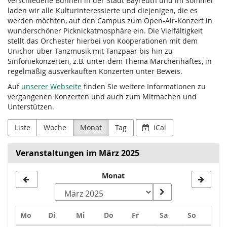
verschiedene Bühnen in der Stadt Bayreuth und im Sommer
laden wir alle Kulturinteressierte und diejenigen, die es
werden möchten, auf den Campus zum Open-Air-Konzert in
wunderschöner Picknickatmosphäre ein. Die Vielfältigkeit
stellt das Orchester hierbei von Kooperationen mit dem
Unichor über Tanzmusik mit Tanzpaar bis hin zu
Sinfoniekonzerten, z.B. unter dem Thema Märchenhaftes, in
regelmäßig ausverkauften Konzerten unter Beweis.
Auf
unserer Webseite
finden Sie weitere Informationen zu
vergangenen Konzerten und auch zum Mitmachen und
Unterstützen.
Liste
Woche
Monat
Tag
iCal
Veranstaltungen im März 2025
Monat
Montag
Dienstag
Mittwoch
Donnerstag
Freitag
Samstag
Sonntag
Mo
Di
Mi
Do
Fr
Sa
So